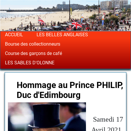
ACCUEIL
LES BELLES ANGLAISES
Bourse des collectionneurs
Course des garçons de café
LES SABLES D'OLONNE
Hommage au Prince PHILIP,
Duc d'Edimbourg
Samedi 17
Avril 2021,